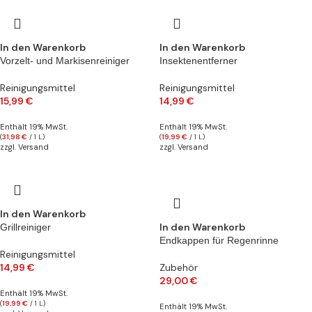
In den Warenkorb
In den Warenkorb
Vorzelt- und Markisenreiniger
Insektenentferner
Reinigungsmittel
Reinigungsmittel
15,99
€
14,99
€
Enthält 19% MwSt.
Enthält 19% MwSt.
(
31,98
€
/ 1 L)
(
19,99
€
/ 1 L)
zzgl.
Versand
zzgl.
Versand
In den Warenkorb
In den Warenkorb
Grillreiniger
Endkappen für Regenrinne
Reinigungsmittel
14,99
€
Zubehör
29,00
€
Enthält 19% MwSt.
(
19,99
€
/ 1 L)
Enthält 19% MwSt.