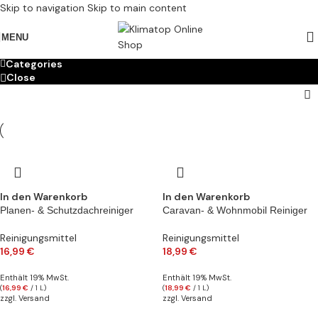
Skip to navigation
Skip to main content
MENU
Categories
Close
In den Warenkorb
In den Warenkorb
Planen- & Schutzdachreiniger
Caravan- & Wohnmobil Reiniger
Reinigungsmittel
Reinigungsmittel
16,99
€
18,99
€
Enthält 19% MwSt.
Enthält 19% MwSt.
(
16,99
€
/ 1 L)
(
18,99
€
/ 1 L)
zzgl.
Versand
zzgl.
Versand